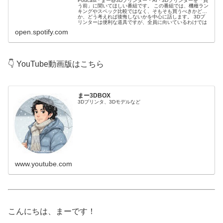
Podcast · まー@3Dプリンター・AI · 3Dプリンターを「買
う前」に聞いてほしい番組です。 この番組では、機種ラン
キングやスペック比較ではなく、そもそも買うべきかどう
か、どう考えれば後悔しないかを中心に話します。 3Dプ
リンターは便利な道具ですが、全員に向いているわけでは
ありません。 実際に、買ったあとで...
open.spotify.com
👇 YouTube動画版はこちら
まー3DBOX
3Dプリンタ、3Dモデルなど
www.youtube.com
こんにちは、まーです！