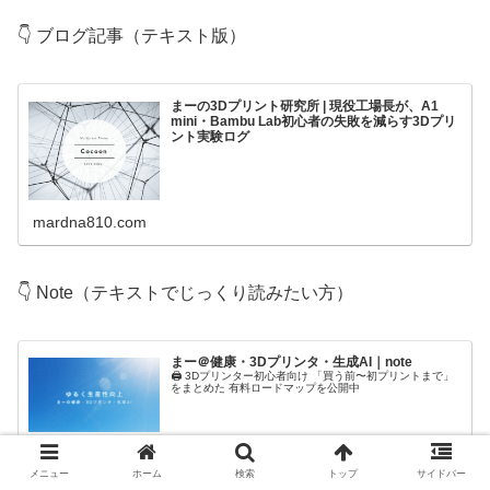
👇 ブログ記事（テキスト版）
まーの3Dプリント研究所 | 現役工場長が、A1
mini・Bambu Lab初心者の失敗を減らす3Dプリ
ント実験ログ
mardna810.com
👇 Note（テキストでじっくり読みたい方）
まー＠健康・3Dプリンタ・生成AI｜note
🖨️ 3Dプリンター初心者向け 「買う前〜初プリントまで」
をまとめた 有料ロードマップを公開中
note.com
メニュー
ホーム
検索
トップ
サイドバー