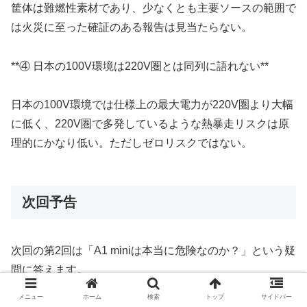
筐体は難燃性素材であり、少なくとも主要ソースの範囲で
は火災に至った確証のある報告は見当たらない。
**④ 日本の100V環境は220V圏とは同列に語れない**
日本の100V環境では仕様上の最大電力が220V圏より大幅
に低く、220V圏で多発しているような熱暴走リスクは原
理的にかなり低い。ただしゼロリスクではない。
次回予告
次回の第2回は「A1 miniは本当に危険なのか？」という疑
問に答えます。
メニュー
ホーム
検索
トップ
サイドバー