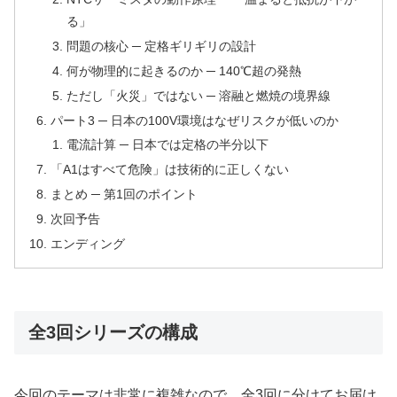
る」
問題の核心 ─ 定格ギリギリの設計
何が物理的に起きるのか ─ 140℃超の発熱
ただし「火災」ではない ─ 溶融と燃焼の境界線
パート3 ─ 日本の100V環境はなぜリスクが低いのか
電流計算 ─ 日本では定格の半分以下
「A1はすべて危険」は技術的に正しくない
まとめ ─ 第1回のポイント
次回予告
エンディング
全3回シリーズの構成
今回のテーマは非常に複雑なので、全3回に分けてお届け