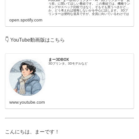
Podcast · まー@3Dプリンター・AI · 3Dプリンターを「買
う前」に聞いてほしい番組です。 この番組では、機種ラン
キングやスペック比較ではなく、そもそも買うべきかどう
か、どう考えれば後悔しないかを中心に話します。 3Dプ
リンターは便利な道具ですが、全員に向いているわけでは
ありません。 実際に、買ったあとで...
open.spotify.com
👇 YouTube動画版はこちら
まー3DBOX
3Dプリンタ、3Dモデルなど
www.youtube.com
こんにちは、まーです！