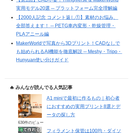
実用モデル20選 ─ プラットフォーム完全理解編
【2000人記念 コメント返し①】素材のお悩み、
全部答えます！ ─ PETG車内変形・乾燥管理・
PLAアニール編
MakerWorldで写真から3Dプリント！CADなしで
も始められるAI機能を徹底解説 ─ Meshy・Tripo・
Hunyuan使い分けガイド
🔥 みんなが読んでる人気記事
A1 miniで最初に作るもの｜初心者
におすすめの実用プリント8選とデ
ータの探し方
630件のビュー
フィラメント保管は100均・ダイソ