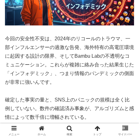
今回の安全性不安は、2024年のリコールのトラウマ、一
部インフルエンサーの過激な告発、海外特有の高電圧環境
に起因する設計の限界、そしてBambu Labの不透明なコ
ミュニケーション。これらが複雑に絡み合った結果生じた
「インフォデミック」、つまり情報のパンデミックの側面
が非常に強いんです。
確定した事実の量と、SNS上のパニックの規模は全く比
例していない。数件の確認済み事象が、アルゴリズムと感
情によって数千倍に増幅されている。
3Dプリンターに限らず、こういう構図はこれからも繰り
メニュー
ホーム
検索
トップ
サイドバー