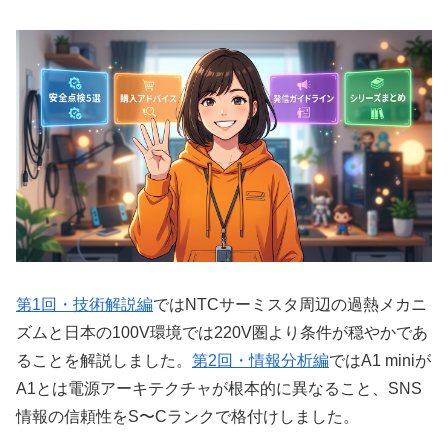
第1回・技術解説編
ではNTCサーミスタ周辺の過熱メカニ
ズムと日本の100V環境では220V圏より条件が穏やかであ
ることを解説しました。
第2回・情報分析編
ではA1 miniが
A1とは電源アーキテクチャが根本的に異なること、SNS
情報の信頼性をS〜Cランクで格付けしました。