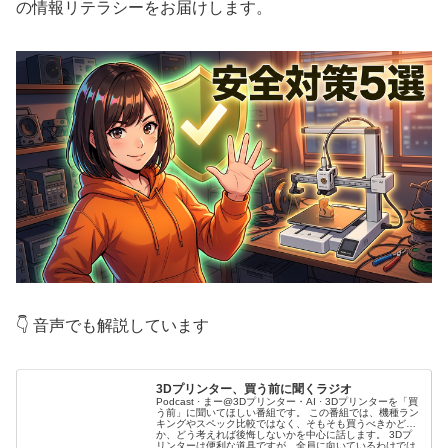
の情報リテラシーをお届けします。
👇 音声でも解説しています
3Dプリンター、買う前に聞くラジオ
Podcast · まー@3Dプリンター・AI · 3Dプリンターを「買
う前」に聞いてほしい番組です。 この番組では、機種ラン
キングやスペック比較ではなく、そもそも買うべきかどう
か、どう考えれば後悔しないかを中心に話します。 3Dプ
リンターは便利な道具ですが、全員に向いているわけでは