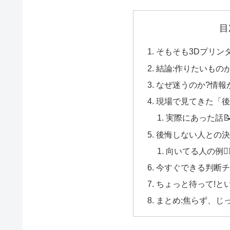
目
そもそも3Dプリンタ
結論:作りたいもの
なぜ迷うのか?情報
現場で見てきた「後
実際にあった話
後悔しない人との決
向いてる人の例🙆‍♂
今すぐできる判断チ
ちょっと待って!とい
まとめ:焦らず、じ