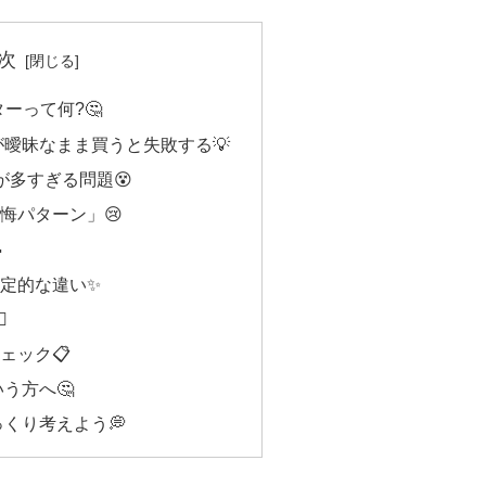
次
ーって何?🤔
が曖昧なまま買うと失敗する💡
が多すぎる問題😵
悔パターン」😢

定的な違い✨
️
ェック📋
う方へ🤔
っくり考えよう💭