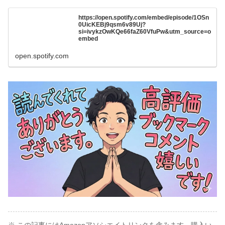
https://open.spotify.com/embed/episode/1OSn
0UicKEBj9qsm6v89Uj?
si=ivykzOwKQe66faZ60VfuPw&utm_source=o
embed
open.spotify.com