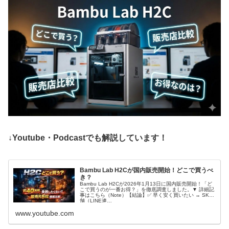
↓Youtube・Podcastでも解説しています！
Bambu Lab H2Cが国内販売開始！どこで買うべ
き？
Bambu Lab H2Cが2026年1月13日に国内販売開始！「ど
こで買うのが一番お得？」を徹底調査しました。▼ 詳細記
事はこちら（Note）【結論】✅ 早く安く買いたい → SK本
舗（LINE連…
www.youtube.com