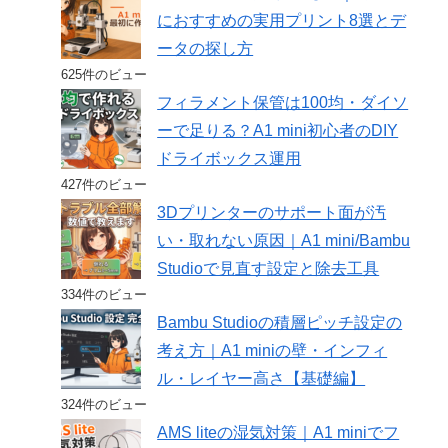
におすすめの実用プリント8選とデ
ータの探し方
625件のビュー
フィラメント保管は100均・ダイソ
ーで足りる？A1 mini初心者のDIY
ドライボックス運用
427件のビュー
3Dプリンターのサポート面が汚
い・取れない原因｜A1 mini/Bambu
Studioで見直す設定と除去工具
334件のビュー
Bambu Studioの積層ピッチ設定の
考え方｜A1 miniの壁・インフィ
ル・レイヤー高さ【基礎編】
324件のビュー
AMS liteの湿気対策｜A1 miniでフ