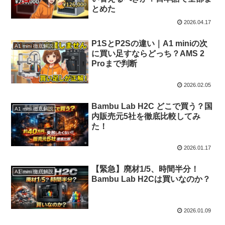
とめた
2026.04.17
P1SとP2Sの違い｜A1 miniの次
A1 mini 徹底解説
に買い足すならどっち？AMS 2
Proまで判断
2026.02.05
Bambu Lab H2C どこで買う？国
A1 mini 徹底解説
内販売元5社を徹底比較してみ
た！
2026.01.17
【緊急】廃材1/5、時間半分！
A1 mini 徹底解説
Bambu Lab H2Cは買いなのか？
2026.01.09